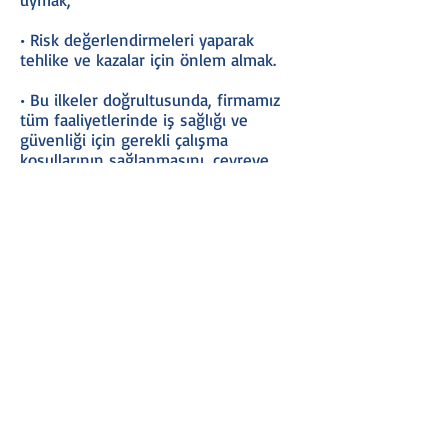
• Risk değerlendirmeleri yaparak
tehlike ve kazalar için önlem almak.
• Bu ilkeler doğrultusunda, firmamız
tüm faaliyetlerinde iş sağlığı ve
güvenliği için gerekli çalışma
koşullarının sağlanmasını, çevreye
zarar verilmemesini, “sıfır tehlike ve
sıfır kaza” ilkesini hedeflemiş buna
uygun planlamalar yapmıştır.
• Faaliyetlerini SEÇ Yönetimi gerekleri
ve şirket kuralları çerçevesinde
yürüten firmamız, SEÇ konusunda
komşularını, müşterilerini ve alt
yüklenicilerini yönlendirmeyi,
kazanmış olduğu deneyimlerini onlarla
paylaşmayı taahhüt eder.